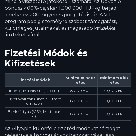
mind a visszatérő játékosok számára. Az üdvözlő
bónusz 400%-os, akár 1,300,000 HUF-ig terjed,
amelyhez 200 ingyenes pörgetés is jár. A VIP
program pedig személyre szabott támogatást,
különleges jutalmakat és magasabb kifizetési
limiteket kínál.
Fizetési Módok és
Kifizetések
Minimum Befiz
Minimum Kifiz
Fizetési módok
etés
etés
Interac, MuchBetter, Neosurf
8,000 HUF
20,000 HUF
Cryptovaluták (Bitcoin, Ethere
8,000 HUF
20,000 HUF
um, stb.)
Bankkártyák (VISA, Mastercar
8,000 HUF
20,000 HUF
d)
Az AllySpin különféle fizetési módokat támogat,
beleértve a hagyományos bankkártyákat és a