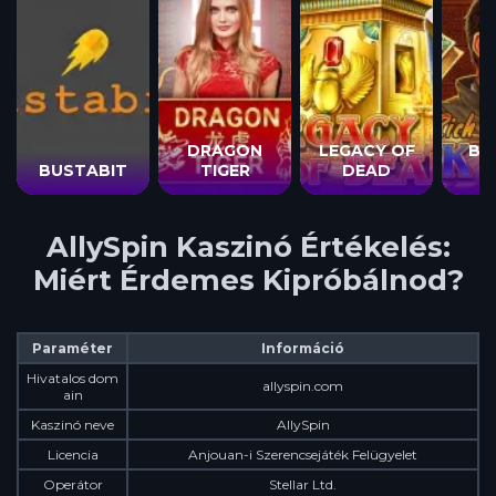
DRAGON
LEGACY OF
BO
BUSTABIT
TIGER
DEAD
D
AllySpin Kaszinó Értékelés:
Miért Érdemes Kipróbálnod?
Paraméter
Információ
Hivatalos dom
allyspin.com
ain
Kaszinó neve
AllySpin
Licencia
Anjouan-i Szerencsejáték Felügyelet
Operátor
Stellar Ltd.