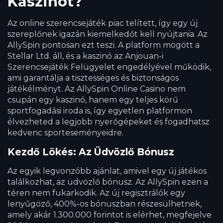
Kaszinót?
Az online szerencsejáték piac telített, így egy új
szereplőnek igazán kiemelkedőt kell nyújtania. Az
AllySpin pontosan ezt teszi. A platform mögött a
Stellar Ltd. áll, és a kaszinó az Anjouan-i
Szerencsejáték Felügyelet engedélyével működik,
ami garantálja a tisztességes és biztonságos
játékélményt. Az AllySpin Online Casino nem
csupán egy kaszinó, hanem egy teljes körű
sportfogadási iroda is, így egyetlen platformon
élvezheted a legjobb nyerőgépeket és fogadhatsz
kedvenc sporteseményeidre.
Kezdő Lökés: Az Üdvözlő Bónusz
Az egyik legvonzóbb ajánlat, amivel egy új játékos
találkozhat, az üdvözlő bónusz. Az AllySpin ezen a
téren nem fukarkodik. Az új regisztrálók egy
lenyűgöző, 400%-os bónuszban részesülhetnek,
amely akár 1.300.000 forintot is elérhet, megfejelve