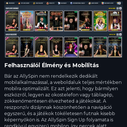
Felhasználói Élmény és Mobilitás
Bár az AllySpin nem rendelkezik dedikált
mobilalkalmazással, a weboldaluk teljes mértékben
mobilra optimalizált. Ez azt jelenti, hogy bármilyen
eszközről, legyen az okostelefon vagy táblagép,
zökkenőmentesen élvezheted a játékokat. A
reszponzív dizájnnak köszönhetően a navigáció
egyszerű, és a játékok tökéletesen futnak kisebb
képernyőkön is. Az AllySpin Sign Up folyamata is
rendkívül egyszerű mobilon, így percek alatt